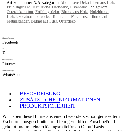
Artikelnummer
N/A
Kategorien
Alle unsere Deko Ideen aus Holz
,
Frühlingsdeko
,
Natürliche Tischdeko
,
Osterdeko
Schlagwört
Osterdekoration
,
Frühlingsdeko
,
Blume aus Holz
,
Holzblume
,
Holzdekoration
,
Holzdeko
,
Blume auf Metallfuss
,
Blume auf
Metallständer
,
Blume auf Fuss
,
Osterdeko
Share on facebook
Facebook
Share on twitter
X
Share on pinterest
Pinterest
Share on whatsapp
WhatsApp
BESCHREIBUNG
ZUSÄTZLICHE INFORMATIONEN
PRODUKTSICHERHEIT
Wir haben diese Blume aus einem besonders schön gemasertem
Eschebrett ausgeschnitten und fein geschliffen. Anschließend
gebohrt und mit einem lösungsmittelfreien Öl auf Basis