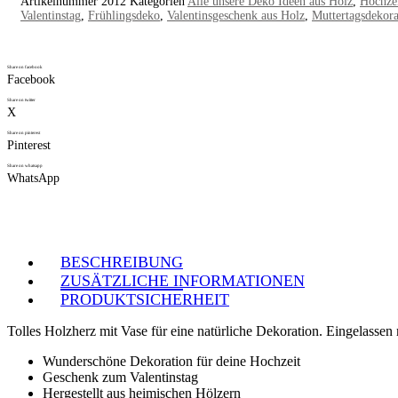
Artikelnummer
2012
Kategorien
Alle unsere Deko Ideen aus Holz
,
Hochze
Valentinstag
,
Frühlingsdeko
,
Valentinsgeschenk aus Holz
,
Muttertagsdekora
Share on facebook
Facebook
Share on twitter
X
Share on pinterest
Pinterest
Share on whatsapp
WhatsApp
BESCHREIBUNG
ZUSÄTZLICHE INFORMATIONEN
PRODUKTSICHERHEIT
Tolles Holzherz mit Vase für eine natürliche Dekoration. Eingelass
Wunderschöne Dekoration für deine Hochzeit
Geschenk zum Valentinstag
Hergestellt aus heimischen Hölzern