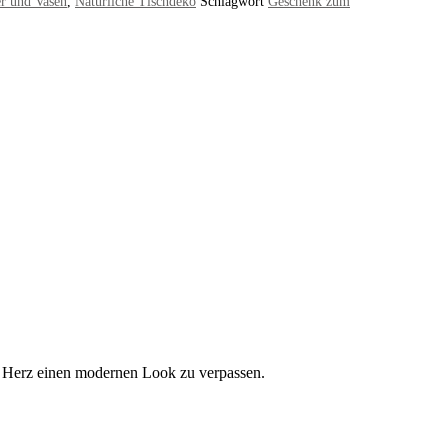
er und Vasen
,
Natürliche Tischdeko
Schlagwört
Geschenk zum
em Herz einen modernen Look zu verpassen.