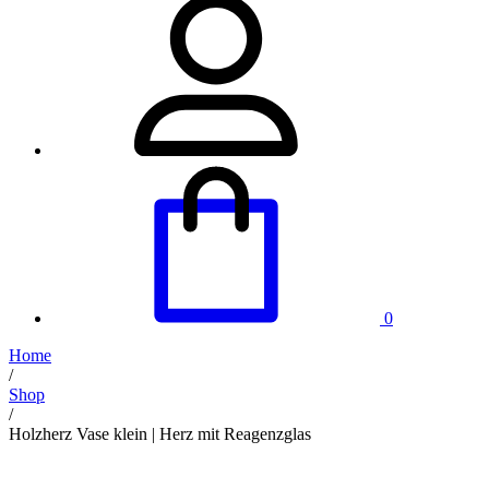
0
Home
/
Shop
/
Holzherz Vase klein | Herz mit Reagenzglas