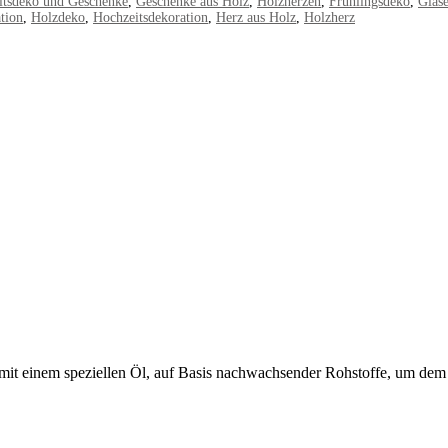
itsdeko und Geschenke
,
Geschenke aus Holz
,
Holzherzen
,
Frühlingsdeko
,
Gläs
tion
,
Holzdeko
,
Hochzeitsdekoration
,
Herz aus Holz
,
Holzherz
en mit einem speziellen Öl, auf Basis nachwachsender Rohstoffe, um d