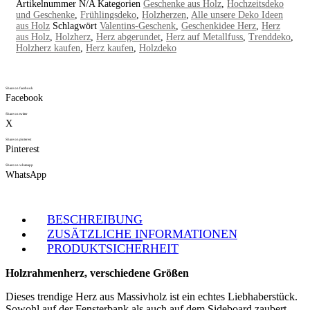
Artikelnummer
N/A
Kategorien
Geschenke aus Holz
,
Hochzeitsdeko
und Geschenke
,
Frühlingsdeko
,
Holzherzen
,
Alle unsere Deko Ideen
aus Holz
Schlagwört
Valentins-Geschenk
,
Geschenkidee Herz
,
Herz
aus Holz
,
Holzherz
,
Herz abgerundet
,
Herz auf Metallfuss
,
Trenddeko
,
Holzherz kaufen
,
Herz kaufen
,
Holzdeko
Share on facebook
Facebook
Share on twitter
X
Share on pinterest
Pinterest
Share on whatsapp
WhatsApp
BESCHREIBUNG
ZUSÄTZLICHE INFORMATIONEN
PRODUKTSICHERHEIT
Holzrahmenherz, verschiedene Größen
Dieses trendige Herz aus Massivholz ist ein echtes Liebhaberstück.
Sowohl auf der Fensterbank als auch auf dem Sideboard zaubert