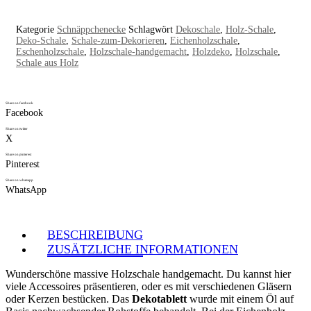
Kategorie
Schnäppchenecke
Schlagwört
Dekoschale
,
Holz-Schale
,
Deko-Schale
,
Schale-zum-Dekorieren
,
Eichenholzschale
,
Eschenholzschale
,
Holzschale-handgemacht
,
Holzdeko
,
Holzschale
,
Schale aus Holz
Share on facebook
Facebook
Share on twitter
X
Share on pinterest
Pinterest
Share on whatsapp
WhatsApp
BESCHREIBUNG
ZUSÄTZLICHE INFORMATIONEN
Wunderschöne massive Holzschale handgemacht. Du kannst hier
viele Accessoires präsentieren, oder es mit verschiedenen Gläsern
oder Kerzen bestücken. Das
Dekotablett
wurde mit einem Öl auf