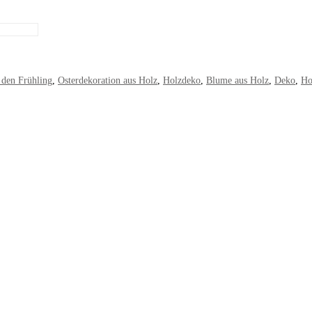
 den Frühling
,
Osterdekoration aus Holz
,
Holzdeko
,
Blume aus Holz
,
Deko
,
Ho