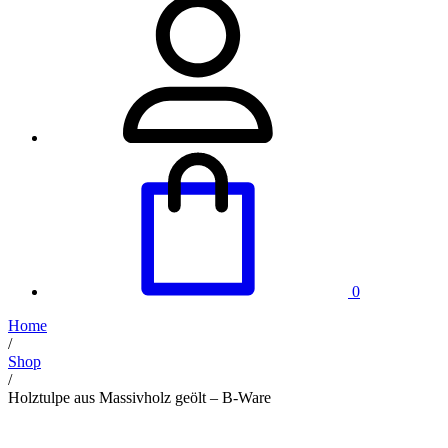
0
Home
/
Shop
/
Holztulpe aus Massivholz geölt – B-Ware