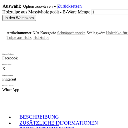
Auswahl:
Zurücksetzen
Holztulpe aus Massivholz geölt - B-Ware Menge
In den Warenkorb
Artikelnummer
N/A
Kategorie
Schnäppchenecke
Schlagwört
Holzdeko für
Tulpe aus Holz
,
Holztulpe
Share on facebook
Facebook
Share on twitter
X
Share on pinterest
Pinterest
Share on whatsapp
WhatsApp
BESCHREIBUNG
ZUSÄTZLICHE INFORMATIONEN