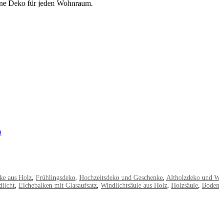
erne Deko für jeden Wohnraum.
n
ke aus Holz
,
Frühlingsdeko
,
Hochzeitsdeko und Geschenke
,
Altholzdeko und Wi
licht
,
Eichebalken mit Glasaufsatz
,
Windlichtsäule aus Holz
,
Holzsäule
,
Boden