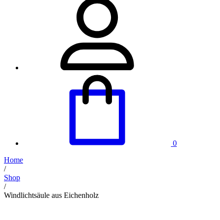
0
Home
/
Shop
/
Windlichtsäule aus Eichenholz