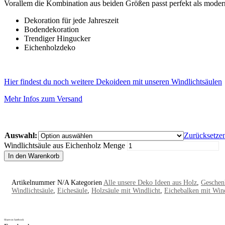
Vorallem die Kombination aus beiden Größen passt perfekt als mod
Dekoration für jede Jahreszeit
Bodendekoration
Trendiger Hingucker
Eichenholzdeko
Hier findest du noch weitere Dekoideen mit unseren Windlichtsäulen
Mehr Infos zum Versand
Auswahl:
Zurücksetze
Windlichtsäule aus Eichenholz Menge
In den Warenkorb
Artikelnummer
N/A
Kategorien
Alle unsere Deko Ideen aus Holz
,
Geschen
Windlichtsäule
,
Eichesäule
,
Holzsäule mit Windlicht
,
Eichebalken mit Wind
Share on facebook