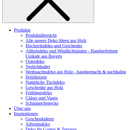
Produkte
Produktübersicht
Alle unsere Deko Ideen aus Holz
Hochzeitsdeko und Geschenke
Altholzdeko und Windlichtsäulen - Handgefertigte
Unikate aus Bayern
Osterdeko
Teelichthalter
Weihnachts­deko aus Holz - handgemacht & nachhaltig
Holzherzen
Natürliche Tischdeko
Geschenke aus Holz
Frühlingsdeko
Gläser und Vasen
Schnäppchenecke
Über uns
Inspirationen
Geschenkideen
Adventsdeko
Deko für Garten & Terrasse