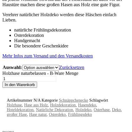
Haustüre machen diese großen Hasen aus Holz eine gute Figur.
Verehrer natürlicher Holzdeko werden diese Häschen einfach
Lieben.
natürliche Frühlingsdekoration
Osterdekoration
Handgemacht
Die besondere Geschenkidee
Mehr Infos zum Versand und den Versandkosten
Auswahl:
Zurücksetzen
Holzhase naturbelassen - B-Ware Menge
In den Warenkorb
Artikelnummer
N/A
Kategorie
Schnäppchenecke
Schlagwört
Holzhase
,
Hase aus Holz
,
Holzdekoration
,
Hasendeko
,
Hoteldekoration
,
Natürliche Dekoration
,
Holzdeko
,
Osterhase
,
Deko
,
großer Hase
,
Hase natur
,
Osterdeko
,
Frühlingsdeko
Share on facebook